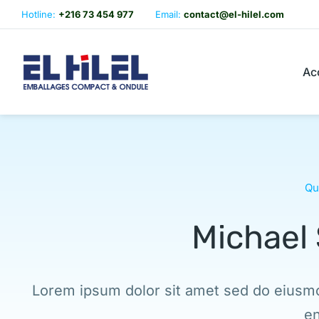
Hotline:
+216 73 454 977
Email:
contact@el-hilel.com
Ac
Qu
Michael
Lorem ipsum dolor sit amet sed do eiusmo
en